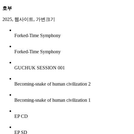
호부
2025
,
웹사이트
,
가변크기
Forked-Time Symphony
Forked-Time Symphony
GUCHUK SESSION 001
Becoming-snake of human civilization 2
Becoming-snake of human civilization 1
EP
CD
EP
SD