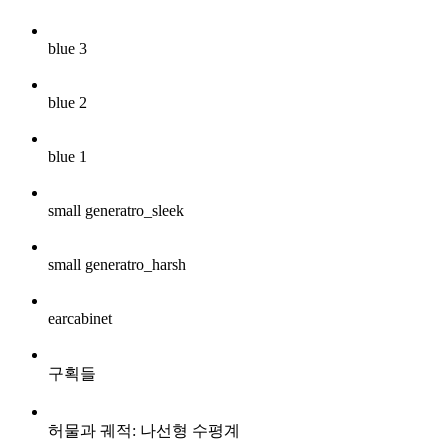
blue 3
blue 2
blue 1
small generatro_sleek
small generatro_harsh
earcabinet
구획들
허물과 궤적: 나선형 수평계