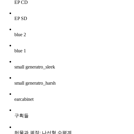
EP
CD
EP
SD
blue 2
blue 1
small generatro_sleek
small generatro_harsh
earcabinet
구획들
허물과 궤적: 나선형 수평계