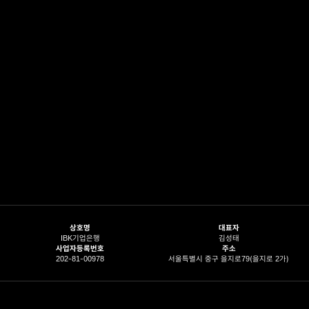
미드나잇 아워
상호명
대표자
IBK기업은행
김성태
사업자등록번호
주소
202-81-00978
서울특별시 중구 을지로79(을지로 2가)